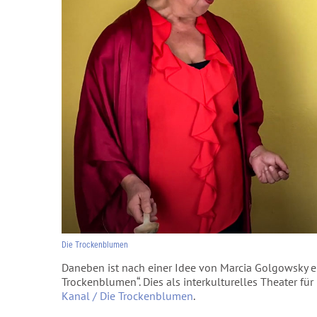
Die Trockenblumen
Daneben ist nach einer Idee von Marcia Golgowsky e
Trockenblumen“. Dies als interkulturelles Theater f
Kanal / Die Trockenblumen
.