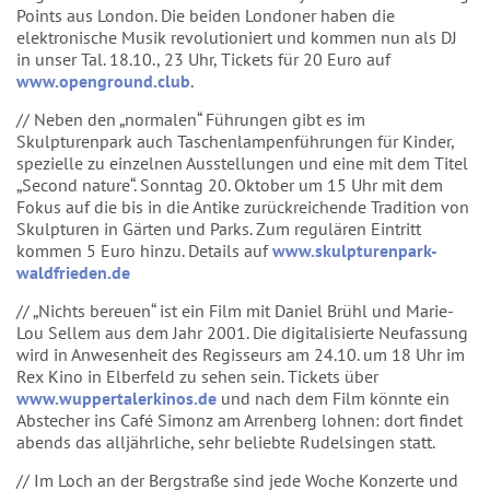
Points aus London. Die beiden Londoner haben die
elektronische Musik revolutioniert und kommen nun als DJ
in unser Tal. 18.10., 23 Uhr, Tickets für 20 Euro auf
www.openground.club
.
// Neben den „normalen“ Führungen gibt es im
Skulpturenpark auch Taschenlampenführungen für Kinder,
spezielle zu einzelnen Ausstellungen und eine mit dem Titel
„Second nature“. Sonntag 20. Oktober um 15 Uhr mit dem
Fokus auf die bis in die Antike zurückreichende Tradition von
Skulpturen in Gärten und Parks. Zum regulären Eintritt
kommen 5 Euro hinzu. Details auf
www.skulpturenpark-
waldfrieden.de
// „Nichts bereuen“ ist ein Film mit Daniel Brühl und Marie-
Lou Sellem aus dem Jahr 2001. Die digitalisierte Neufassung
wird in Anwesenheit des Regisseurs am 24.10. um 18 Uhr im
Rex Kino in Elberfeld zu sehen sein. Tickets über
www.wuppertalerkinos.de
und nach dem Film könnte ein
Abstecher ins Café Simonz am Arrenberg lohnen: dort findet
abends das alljährliche, sehr beliebte Rudelsingen statt.
// Im Loch an der Bergstraße sind jede Woche Konzerte und