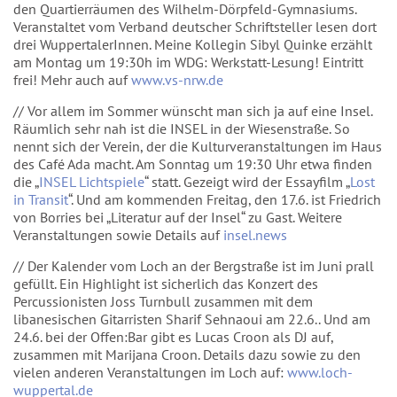
den Quartierräumen des Wilhelm-Dörpfeld-Gymnasiums.
Veranstaltet vom Verband deutscher Schriftsteller lesen dort
drei WuppertalerInnen. Meine Kollegin Sibyl Quinke erzählt
am Montag um 19:30h im WDG: Werkstatt-Lesung! Eintritt
frei! Mehr auch auf
www.vs-nrw.de
// Vor allem im Sommer wünscht man sich ja auf eine Insel.
Räumlich sehr nah ist die INSEL in der Wiesenstraße. So
nennt sich der Verein, der die Kulturveranstaltungen im Haus
des Café Ada macht. Am Sonntag um 19:30 Uhr etwa finden
die „
INSEL Lichtspiele
“ statt. Gezeigt wird der Essayfilm „
Lost
in Transit
“. Und am kommenden Freitag, den 17.6. ist Friedrich
von Borries bei „Literatur auf der Insel“ zu Gast. Weitere
Veranstaltungen sowie Details auf
insel.news
// Der Kalender vom Loch an der Bergstraße ist im Juni prall
gefüllt. Ein Highlight ist sicherlich das Konzert des
Percussionisten Joss Turnbull zusammen mit dem
libanesischen Gitarristen Sharif Sehnaoui am 22.6.. Und am
24.6. bei der Offen:Bar gibt es Lucas Croon als DJ auf,
zusammen mit Marijana Croon. Details dazu sowie zu den
vielen anderen Veranstaltungen im Loch auf:
www.loch-
wuppertal.de