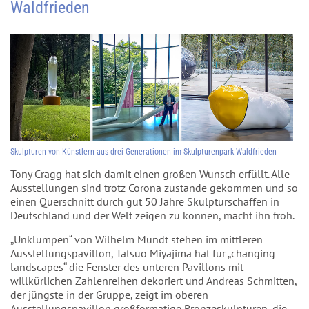
Waldfrieden
Skulpturen von Künstlern aus drei Generationen im Skulpturenpark Waldfrieden
Tony Cragg hat sich damit einen großen Wunsch erfüllt. Alle
Ausstellungen sind trotz Corona zustande gekommen und so
einen Querschnitt durch gut 50 Jahre Skulpturschaffen in
Deutschland und der Welt zeigen zu können, macht ihn froh.
„Unklumpen“ von Wilhelm Mundt stehen im mittleren
Ausstellungspavillon, Tatsuo Miyajima hat für „changing
landscapes“ die Fenster des unteren Pavillons mit
willkürlichen Zahlenreihen dekoriert und Andreas Schmitten,
der jüngste in der Gruppe, zeigt im oberen
Ausstellungspavillon großformatige Bronzeskulpturen, die