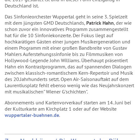
Deutschland ist.
Das Sinfonieorchester Wuppertal geht in seine 3. Spielzeit
mit dem jüngsten GMD Deutschlands,
Patrick Hahn
, der wie
schon zuvor ein innovatives Programm zusammengestellt
hat für die 10 Sinfoniekonzerte. Der Fokus liegt auf
hochkarätigen Gästen einer jungen Musikergeneration und
einem Programm mit einer großen Bandbreite von Gustav
Mahlers Auferstehungssinfonie bis zu Filmmusiken von
Hollywood-Legende John Williams. Überhaupt präsentiert
Hahn ein Kontrastprogramm, das auf spannenden Dialogen
zwischen klassisch-romantischem Kern-Repertoir und Musik
des 20.Jahrhunderts setzt. Open Air-Saisonauftakt auf dem
Laurentiusplatz fehlt ebenso wenig wie das Neujahrskonzert
mit musikalischen" Wiener G'schichten".
Abonnements und Kartenvorverkauf starten am 14. Juni bei
der Kulturkarte am Kirchplatz 1 oder auf der Website
wuppertaler-buehnen.de
.