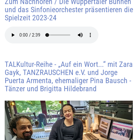
Zum Nachhören / Die Wuppertaler Bühnen
und das Sinfonieorchester präsentieren die
Spielzeit 2023-24
TALKultur-Reihe - „Auf ein Wort...“ mit Zara
Gayk, TANZRAUSCHEN e.V. und Jorge
Puerta Armenta, ehemaliger Pina Bausch -
Tänzer und Brigitta Hildebrand