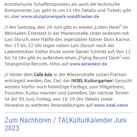
künstlerische Schaffensprozess als auch die technische
Komponente. Los geht es um 11 Uhr. Details und Tickets gibt
es über
www.skulpturenpark-waldfrieden.de
// Am Samstag, den 24. Juni gibt es wieder „Listen Here!“ im
Weinladen Estestest in der Marienstraße. Unter anderem mit
Lars Dorsch, eine Hälfte des legendären Kölner Duos Karma:
Von 15 bis 22 Uhr legen neben Lars Dorsch noch der
Ladenbesitzer Stefan Klute sowie Daniel Schmitt auf. Von 12
bis 16 Uhr gibt es außerdem einen „Flying Record Store“ von
Strangeville Records. Infos auf
www.estestest.de
// Hinter dem
Café Ada
in der Wiesenstraße sollen Flächen
entsiegelt werden. Das Ziel: der
INSEL Kulturgarten
! Gesucht
werden hierfür noch freiwillige Fleißige, zum Mitgärtnern,
Forschen, Kultur machen und Genießen. Der nächste Termin
ist der 30. Juni, Freitag, von 16-19 Uhr. Details sowie
Hinweise zu weiteren Veranstaltungen auf
www.insel.news
Zum Nachhören / TALKulturKalender Juni
2023