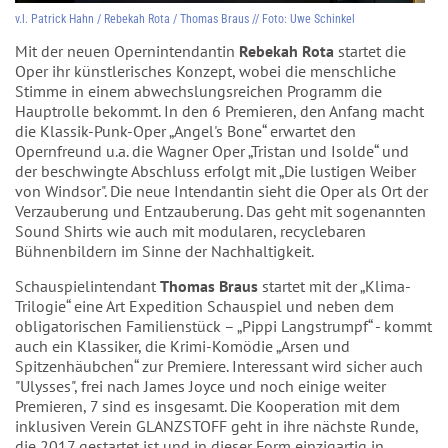
v.l. Patrick Hahn / Rebekah Rota / Thomas Braus // Foto: Uwe Schinkel
Mit der neuen Opernintendantin
Rebekah Rota
startet die
Oper ihr künstlerisches Konzept, wobei die menschliche
Stimme in einem abwechslungsreichen Programm die
Hauptrolle bekommt. In den 6 Premieren, den Anfang macht
die Klassik-Punk-Oper „Angel's Bone“ erwartet den
Opernfreund u.a. die Wagner Oper „Tristan und Isolde“ und
der beschwingte Abschluss erfolgt mit „Die lustigen Weiber
von Windsor". Die neue Intendantin sieht die Oper als Ort der
Verzauberung und Entzauberung. Das geht mit sogenannten
Sound Shirts wie auch mit modularen, recyclebaren
Bühnenbildern im Sinne der Nachhaltigkeit.
Schauspielintendant
Thomas Braus
startet mit der „Klima-
Trilogie“ eine Art Expedition Schauspiel und neben dem
obligatorischen Familienstück – „Pippi Langstrumpf“ - kommt
auch ein Klassiker, die Krimi-Komödie „Arsen und
Spitzenhäubchen“ zur Premiere. Interessant wird sicher auch
"Ulysses", frei nach James Joyce und noch einige weiter
Premieren, 7 sind es insgesamt. Die Kooperation mit dem
inklusiven Verein GLANZSTOFF geht in ihre nächste Runde,
die 2017 gestartet ist und in dieser Form einzigartig in