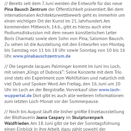
// Bereits seit dem 7. Juni werden die Entwürfe für das neue
Pina Bausch Zentrum
der Öffentlichkeit präsentiert. Bei dem
internationalen Architekturwettbewerb geht es immerhin um
einen wichtigen Ort der Kunst im 21. Jahrhundert. Am
kommenden Mittwoch, 14.6., gibt es hierzu auch eine
Podiumsdiskussion mit dem neuen künstlerischen Leiter
Boris Charmatz sowie dem Sohn von Pina, Salomon Bausch.
Zu sehen ist die Ausstellung mit den Entwürfen von Montag
bis Samstag von 11 bis 18 Uhr sowie Sonntag von 10 bis 16
Uhr.
www.pinabauschzentrum.de
// Die Legende Jacques Palminger kommt im Juni ins Loch,
mit seinen „Kings of Dubrock“: Seine Konzerte mit dem Trio
sind stets ein Experiment zum Wohlfühlen und natürlich mit
viel Dub und Spoken Word. Am Freitag, den 16. Juni um 20
Uhr im Loch an der Bergstraße. Vorverkauf über
www.loch-
wuppertal.de
Dort gibt es auch alle weiteren Informationen
zum letzten Loch-Monat vor der Sommerpause.
// Noch bis August läuft die bisher größte Einzelausstellung
der Bildhauerin
Jaana Caspary
im
Skulpturenpark
Waldfrieden
. Am 18. Juni gibt sie bei der Sonntagsführung
einen Einblick in ihre Arbeit, dazu zählt sowohl der