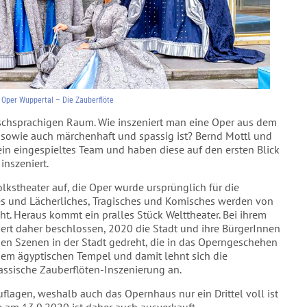
 Oper Wuppertal – Die Zauberflöte
eutschsprachigen Raum. Wie inszeniert man eine Oper aus dem
 sowie auch märchenhaft und spassig ist? Bernd Mottl und
ein eingespieltes Team und haben diese auf den ersten Blick
inszeniert.
lkstheater auf, die Oper wurde ursprünglich für die
es und Lächerliches, Tragisches und Komisches werden von
t. Heraus kommt ein pralles Stück Welttheater. Bei ihrem
rt daher beschlossen, 2020 die Stadt und ihre BürgerInnen
nen Szenen in der Stadt gedreht, die in das Operngeschehen
em ägyptischen Tempel und damit lehnt sich die
assische Zauberflöten-Inszenierung an.
flagen, weshalb auch das Opernhaus nur ein Drittel voll ist
 am 13.9.2020 ist daher auch ausverkauft.