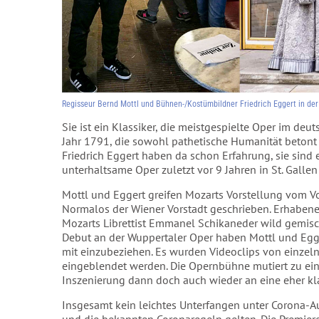
Regisseur Bernd Mottl und Bühnen-/Kostümbildner Friedrich Eggert in der
Sie ist ein Klassiker, die meistgespielte Oper im d
Jahr 1791, die sowohl pathetische Humanität betont
Friedrich Eggert haben da schon Erfahrung, sie sind 
unterhaltsame Oper zuletzt vor 9 Jahren in St. Gallen 
Mottl und Eggert greifen Mozarts Vorstellung vom Vo
Normalos der Wiener Vorstadt geschrieben. Erhaben
Mozarts Librettist Emmanel Schikaneder wild gemisch
Debut an der Wuppertaler Oper haben Mottl und Egge
mit einzubeziehen. Es wurden Videoclips von einzel
eingeblendet werden. Die Opernbühne mutiert zu ein
Inszenierung dann doch auch wieder an eine eher kl
Insgesamt kein leichtes Unterfangen unter Corona-Au
und die bekannten Coronaregeln gelten. Die Premiere