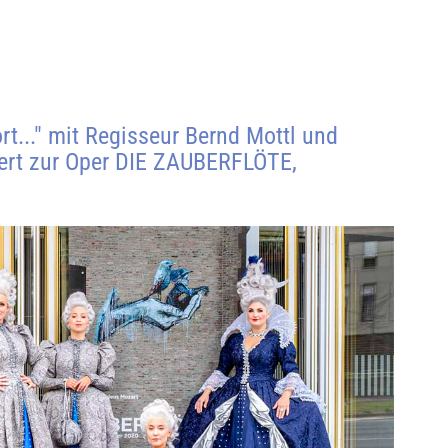
t...″ mit Regisseur Bernd Mottl und
ert zur Oper DIE ZAUBERFLÖTE,