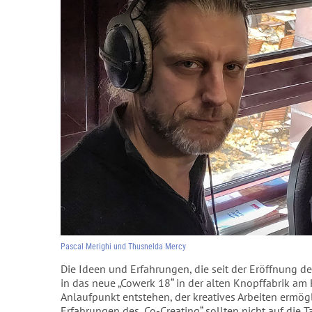
Pascal Merighi und Thusnelda Mercy
Die Ideen und Erfahrungen, die seit der Eröffnung de
in das neue „Cowerk 18“ in der alten Knopffabrik am
Anlaufpunkt entstehen, der kreatives Arbeiten ermögli
Erfahrungen des „Co-Creating“ sollten nicht auf die 