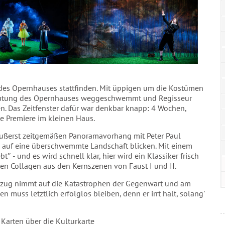
e des Opernhauses stattfinden. Mit üppigen um die Kostümen
flutung des Opernhauses weggeschwemmt und Regisseur
. Das Zeitfenster dafür war denkbar knapp: 4 Wochen,
 Premiere im kleinen Haus.
ußerst zeitgemäßen Panoramavorhang mit Peter Paul
auf eine überschwemmte Landschaft blicken. Mit einem
bt″ - und es wird schnell klar, hier wird ein Klassiker frisch
en Collagen aus den Kernszenen von Faust I und II.
Bezug nimmt auf die Katastrophen der Gegenwart und am
 muss letztlich erfolglos bleiben, denn er irrt halt, solang'
, Karten über die Kulturkarte