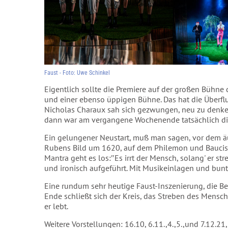
Faust - Foto: Uwe Schinkel
Eigentlich sollte die Premiere auf der großen Bühn
und einer ebenso üppigen Bühne. Das hat die Über
Nicholas Charaux sah sich gezwungen, neu zu denken
dann war am vergangene Wochenende tatsächlich die
Ein gelungener Neustart, muß man sagen, vor dem ä
Rubens Bild um 1620, auf dem Philemon und Baucis 
Mantra geht es los:″Es irrt der Mensch, solang' er stre
und ironisch aufgeführt. Mit Musikeinlagen und bunt
Eine rundum sehr heutige Faust-Inszenierung, die 
Ende schließt sich der Kreis, das Streben des Menschen
er lebt.
Weitere Vorstellungen: 16.10, 6.11.,4.,5.,und 7.12.21